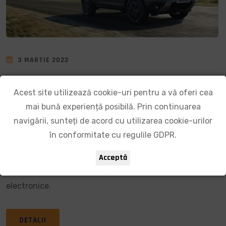
3 MARTIE 2022
Dacia a fost motorul Renault și în
Acest site utilizează cookie-uri pentru a vă oferi cea
2021
mai bună experiență posibilă. Prin continuarea
navigării, sunteți de acord cu utilizarea cookie-urilor
În creștere cu 3,1 % faţă de anul precedent, vânzările
în conformitate cu regulile GDPR.
totale ale mărcii DACIA au ajuns în 2021 la 537.095 de
Acceptă
unități în condițiile unei pieţe stabile dar puternic
afectate de criza sanitară şi de cea a componentelor
electronice.
DETALII