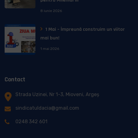
pentru Mileniul III”
8 iunie 2026
1 Mai – Împreună construim un viitor
mai bun!
1 mai 2026
Contact
Strada Uzinei, Nr 1-3, Mioveni, Argeș
sindicatuldacia@gmail.com
0248 342 601