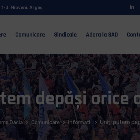
 1-3, Mioveni, Argeș
ere
Comunicare
Sindicale
Adera la SAD
Cont
utem depăși orice 
>
>
>
Uniți putem dep
isme Dacia
Comunicare
Informatii