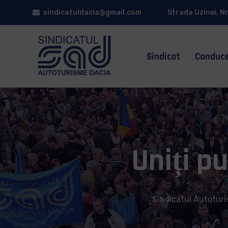
sindicatuldacia@gmail.com
Strada Uzinei, Nr
Sindicat
Conduc
Uniți p
Sindicatul Autotur