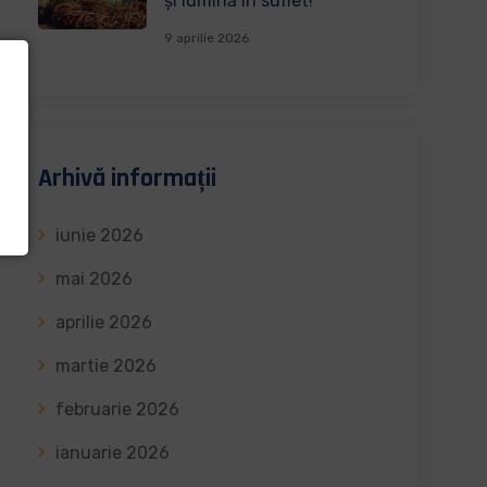
și lumină în suflet!
9 aprilie 2026
Arhivă informații
iunie 2026
mai 2026
aprilie 2026
martie 2026
februarie 2026
ianuarie 2026