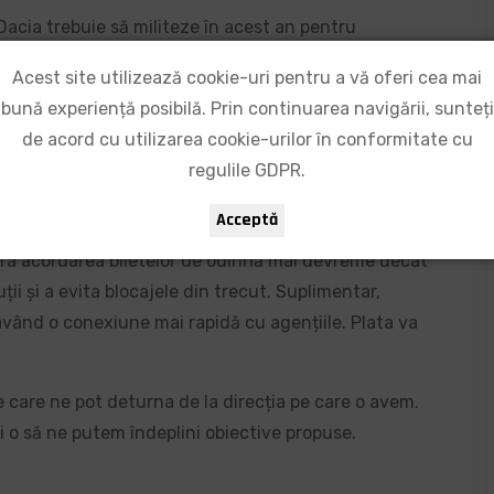
acia trebuie să militeze în acest an pentru
e acompaniere a salariaților care vor fi afectați de
Acest site utilizează cookie-uri pentru a vă oferi cea mai
in diferite departamente (Caroserie, Presaj, etc.).
bună experiență posibilă. Prin continuarea navigării, sunteți
acest demers va fi nevoie ca toată lumea să
de acord cu utilizarea cookie-urilor în conformitate cu
ibilitate în cazul mobilităților interne. Ne revine o
regulile GDPR.
rtantă în special pentru protejarea locurilor de
Acceptă
ra acordarea biletelor de odihnă mai devreme decât
uții și a evita blocajele din trecut. Suplimentar,
 având o conexiune mai rapidă cu agențiile. Plata va
are ne pot deturna de la direcția pe care o avem.
și o să ne putem îndeplini obiective propuse.