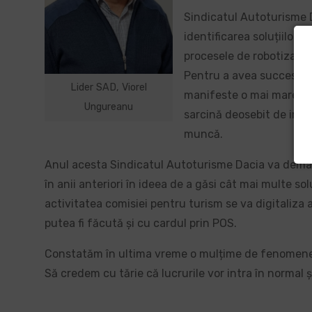
Sindicatul Autoturisme D
identificarea soluțiilor d
procesele de robotizare d
Pentru a avea succes în 
Lider SAD, Viorel
manifeste o mai mare flex
Ungureanu
sarcină deosebit de impo
muncă.
Anul acesta Sindicatul Autoturisme Dacia va dema
în anii anteriori în ideea de a găsi cât mai multe sol
activitatea comisiei pentru turism se va digitaliza
putea fi făcută și cu cardul prin POS.
Constatăm în ultima vreme o mulțime de fenomene c
Să credem cu tărie că lucrurile vor intra în normal 