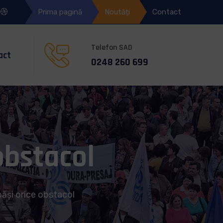
Prima pagină
Noutăți
Contact
Telefon SAD
act
‎0248 260 699
obstacol
ăși orice obstacol