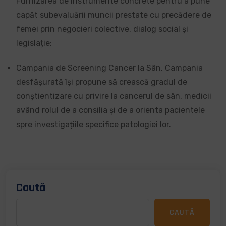
Furnizarea de instrumente concrete pentru a pune
capăt subevaluării muncii prestate cu precădere de
femei prin negocieri colective, dialog social și
legislație;
Campania de Screening Cancer la Sân. Campania
desfășurată își propune să crească gradul de
conștientizare cu privire la cancerul de sân, medicii
având rolul de a consilia și de a orienta pacientele
spre investigațiile specifice patologiei lor.
Caută
CAUTĂ