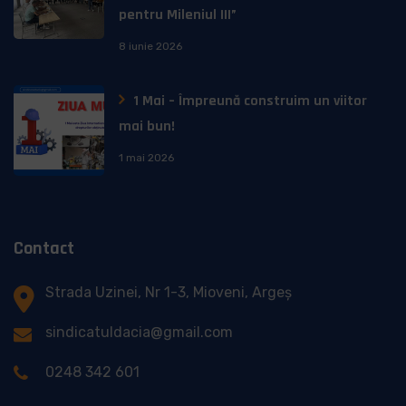
pentru Mileniul III”
8 iunie 2026
1 Mai – Împreună construim un viitor
mai bun!
1 mai 2026
Contact
Strada Uzinei, Nr 1-3, Mioveni, Argeș
sindicatuldacia@gmail.com
0248 342 601