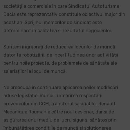
societățile comerciale în care Sindicatul Autoturisme
Dacia este reprezentativ constituie obiectivul major din
acest an. Sprijinul membrilor de sindicat este
determinant în calitatea si rezultatul negocierilor.
Suntem îngrijorați de reducerea locurilor de muncă
datorita robotizării, de incertitudinea unor activității
pentru noile proiecte, de problemele de sănătate ale
salariaților la locul de muncă.
Ne preocupă în continuare aplicarea noilor modificări
aduse legislației muncii, urmărirea respectării
prevederilor din CCM, transferul salariaților Renault
Mecanique Roumanie către noul cesionar, dar și de
asigurarea unui mediu de lucru sigur și sănătos prin
îmbunătățirea condițiile de muncă și soluționarea