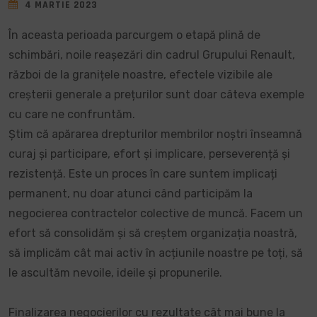
4 MARTIE 2023
În aceasta perioada parcurgem o etapă plină de
schimbări, noile reașezări din cadrul Grupului Renault,
război de la granițele noastre, efectele vizibile ale
creșterii generale a prețurilor sunt doar câteva exemple
cu care ne confruntăm.
Știm că apărarea drepturilor membrilor noștri înseamnă
curaj și participare, efort și implicare, perseverență și
rezistență. Este un proces în care suntem implicați
permanent, nu doar atunci când participăm la
negocierea contractelor colective de muncă. Facem un
efort să consolidăm și să creștem organizația noastră,
să implicăm cât mai activ în acțiunile noastre pe toți, să
le ascultăm nevoile, ideile și propunerile.
Finalizarea negocierilor cu rezultate cât mai bune la