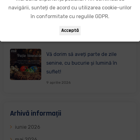
navigării, sunteți de acord cu utilizarea cookie-urilor
1 Mai – Împreună construim un
în conformitate cu regulile GDPR.
viitor mai bun!
Acceptă
1 mai 2026
Vă dorim să aveți parte de zile
senine, cu bucurie și lumină în
suflet!
9 aprilie 2026
Arhivă informații
iunie 2026
mai 2026