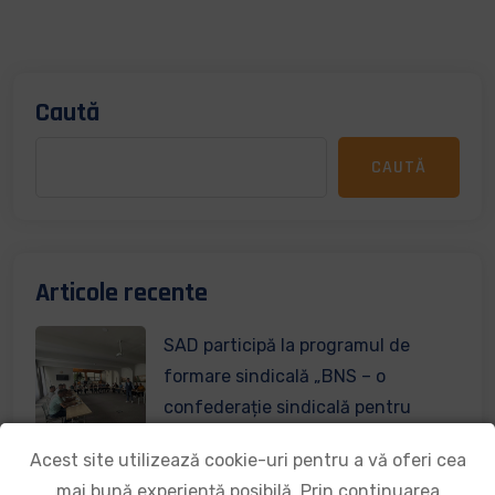
Caută
CAUTĂ
Articole recente
SAD participă la programul de
formare sindicală „BNS – o
confederație sindicală pentru
Mileniul III”
Acest site utilizează cookie-uri pentru a vă oferi cea
8 iunie 2026
mai bună experiență posibilă. Prin continuarea