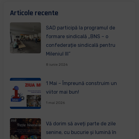
Articole recente
SAD participă la programul de
formare sindicală „BNS – o
confederație sindicală pentru
Mileniul III”
8 iunie 2026
1 Mai – Împreună construim un
viitor mai bun!
1 mai 2026
Vă dorim să aveți parte de zile
senine, cu bucurie și lumină în