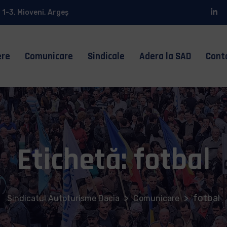
 1-3, Mioveni, Argeș
ere
Comunicare
Sindicale
Adera la SAD
Cont
Etichetă:
fotbal
>
>
fotbal
Sindicatul Autoturisme Dacia
Comunicare