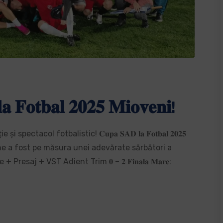
𝐨𝐭𝐛𝐚𝐥 𝟐𝟎𝟐𝟓 𝐌𝐢𝐨𝐯𝐞𝐧𝐢!
tacol fotbalistic! 𝐂𝐮𝐩𝐚 𝐒𝐀𝐃 𝐥𝐚 𝐅𝐨𝐭𝐛𝐚𝐥 𝟐𝟎𝟐𝟓
ne a fost pe măsura unei adevărate sărbători a
 Vopsitorie + Presaj + VST Adient Trim 𝟎 – 𝟐️ 𝐅𝐢𝐧𝐚𝐥𝐚 𝐌𝐚𝐫𝐞: