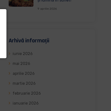
și lumină în suflet!
9 aprilie 2026
Arhivă informații
iunie 2026
mai 2026
aprilie 2026
martie 2026
februarie 2026
ianuarie 2026