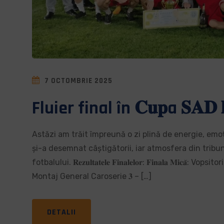
7 OCTOMBRIE 2025
Fluier final în 𝐂𝐮𝐩a 𝐒𝐀𝐃 𝐥𝐚 𝐅
Astăzi am trăit împreună o zi plină de energie, emoție și spec
și-a desemnat câștigătorii, iar atmosfera din tribu
fotbalului. 𝐑𝐞𝐳𝐮𝐥𝐭𝐚𝐭𝐞𝐥𝐞 𝐅𝐢𝐧𝐚𝐥𝐞𝐥𝐨𝐫: 𝐅𝐢𝐧𝐚𝐥𝐚 𝐌𝐢𝐜𝐚̆:
Montaj General Caroserie 𝟑 – […]
DETALII