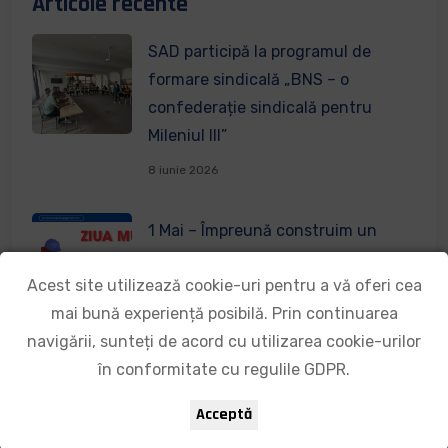
Articole recente
SAD participă la programul de
formare sindicală „BNS – o
confederație sindicală pentru
Mileniul III”
8 iunie 2026
1 Mai – Împreună construim un
viitor mai bun!
Acest site utilizează cookie-uri pentru a vă oferi cea
1 mai 2026
mai bună experiență posibilă. Prin continuarea
navigării, sunteți de acord cu utilizarea cookie-urilor
Vă dorim să aveți parte de zile
în conformitate cu regulile GDPR.
senine, cu bucurie și lumină în
Acceptă
suflet!